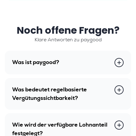
Noch offene Fragen?
Klare Antworten zu paygood
Was ist paygood?
paygood ist ein regelbasiertes
Vergütungssystem, das Zuschläge, Boni
Was bedeutet regelbasierte
und Prämien automatisch berechnet und
Vergütungssichtbarkeit?
sofort sichtbar macht – nicht erst auf der
Monatsabrechnung.
Mitarbeitende sehen in Echtzeit, was sie
durch ihre Arbeit verdient haben –
Wie wird der verfügbare Lohnanteil
Zuschläge, Boni, Anwesenheitsprämien.
festgelegt?